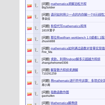
[问题]
mathematica求解泊松方程
BigSoldier
[问题]
请问如何用少一点的内存解一个8元线性
李朵拉
[问题]
有偿代写mathematics程序
183大管子
[问题]
那位有wolfram workbench 1.0或者1.
zhuxm888
[问题]
mathematica如何通过函数对变量实现
Fire_Ma
[问题]
求助，利用findroot解多元超越方程组
zhangzhehome0306
[问题]
解复数方程组求通解
710291259
[问题]
用mathematic进行符号运算：多项式
周小周
[问题]
指数函数作图
gaohuifen
[问题]
Mathematica解卷绕