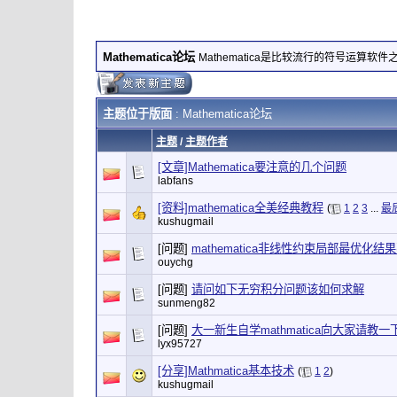
Mathematica论坛
Mathematica是比较流行的符号运算软件
主题位于版面
: Mathematica论坛
主题
/
主题作者
[文章]Mathematica要注意的几个问题
labfans
[资料]mathematica全美经典教程
(
1
2
3
...
最
kushugmail
[问题]
mathematica非线性约束局部最优化结
ouychg
[问题]
请问如下无穷积分问题该如何求解
sunmeng82
[问题]
大一新生自学mathmatica向大家请教一
lyx95727
[分享]Mathmatica基本技术
(
1
2
)
kushugmail