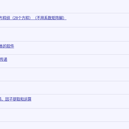
方程组（28个方程）（不用系数矩阵解）
1版本的软件
值传递
化简、因子提取和运算