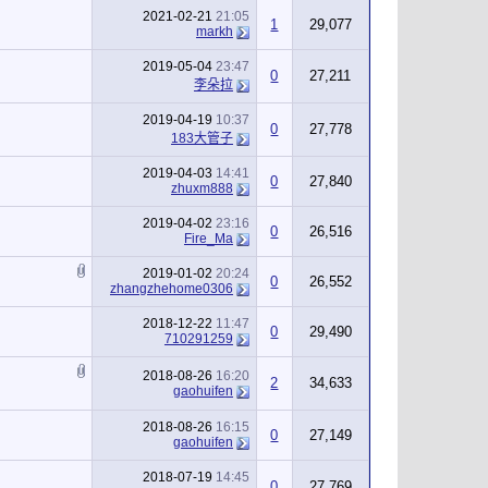
2021-02-21
21:05
1
29,077
markh
2019-05-04
23:47
0
27,211
李朵拉
2019-04-19
10:37
0
27,778
183大管子
2019-04-03
14:41
0
27,840
zhuxm888
2019-04-02
23:16
0
26,516
Fire_Ma
2019-01-02
20:24
0
26,552
zhangzhehome0306
2018-12-22
11:47
0
29,490
710291259
2018-08-26
16:20
2
34,633
gaohuifen
2018-08-26
16:15
0
27,149
gaohuifen
2018-07-19
14:45
0
27,769