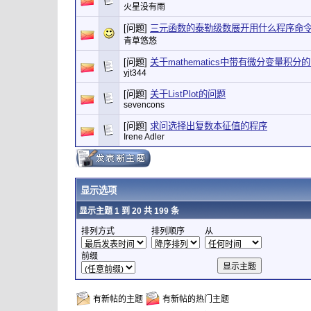
火星没有雨
[问题]
三元函数的泰勒级数展开用什么程序命
青草悠悠
[问题]
关于mathematics中带有微分变量积分
yjt344
[问题]
关于ListPlot的问题
sevencons
[问题]
求问选择出复数本征值的程序
Irene Adler
显示选项
显示主题 1 到 20 共 199 条
排列方式
排列顺序
从
前缀
有新帖的主题
有新帖的热门主题