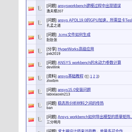
[问题]
ansysworkbench建模过程中出现错误
逸夫楼207
[问题]
ansys APDL19.0的GPU加速，所需显卡Te
孔孟之道
[问题]
.tcms文件如何生成
肚肚张
[分享]
HyperWorks高级应用
pxk2019
[问题]
ANSYS workbench的水动力参数计算
devillink
[资料]
ansys基础教程
(
1
2
3
)
zlxxfzm
[问题]
ansys15.0安装问题
labixiaoxin213
[问题]
稳态热分析材料之间的传热
ban
[问题]
Ansys workbench如何导出模型的质量
三分明月
[问题]
求大神设计师来访指教，单量多可合作