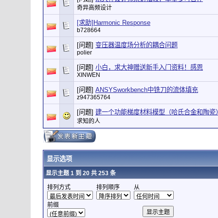
奇异高频设计
[求助]Harmonic Response
b728664
[问题]
变压器温度场分析的耦合问题
polier
[问题]
小白，求大神赠送新手入门资料！感恩
XINWEN
[问题]
ANSYSworkbench中铣刀的流体填充
z947365764
[问题]
建一个功能梯度材料模型（哈氏合金和陶瓷
求知的人
显示选项
显示主题 1 到 20 共 253 条
排列方式
排列顺序
从
前缀