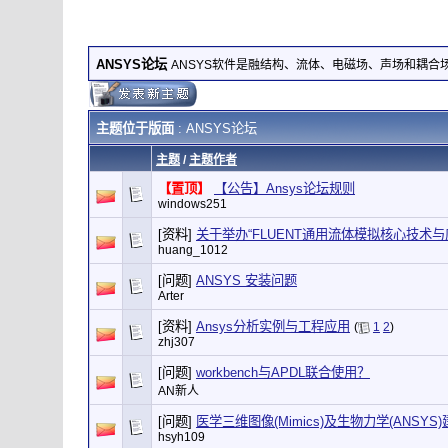
ANSYS论坛
ANSYS软件是融结构、流体、电磁场、声场和耦
主题位于版面
: ANSYS论坛
主题
/
主题作者
【置顶】
【公告】Ansys论坛规则
windows251
[资料]
关于举办“FLUENT通用流体模拟核心技术
huang_1012
[问题]
ANSYS 安装问题
Arter
[资料]
Ansys分析实例与工程应用
(
1
2
)
zhj307
[问题]
workbench与APDL联合使用？
AN新人
[问题]
医学三维图像(Mimics)及生物力学(ANSYS
hsyh109