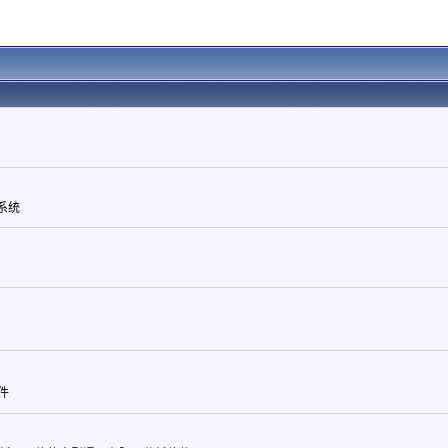
算系统
件