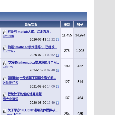
最后发表
主题
帖子
有没有 matlab大佬，江湖救急，
11,455
34,974
zlyanhn
2026-07-13
12:22
拙著“mathcad学步随笔”，已经发...
278
1,003
1362399
2025-07-21
00:52
[文章]Mathematica要注意的几个问...
199
432
czhmyz
2024-10-08
09:48
如何加if,一步求解下面两个数论问...
127
314
数论爱好者
2021-08-26
14:09
行统计平均值的计算问题
137
464
南大小可爱
2020-08-20
15:49
关于举办“FLUENT通用流体模拟核...
254
985
huang_1012