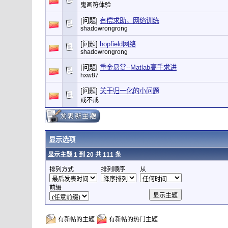
鬼画符体验
[问题]
有偿求助，网络训练
shadowrongrong
[问题]
hopfield网络
shadowrongrong
[问题]
重金悬赏--Matlab高手求进
hxw87
[问题]
关于归一化的小问题
戒不戒
显示选项
显示主题 1 到 20 共 111 条
排列方式
排列顺序
从
前缀
有新帖的主题
有新帖的热门主题