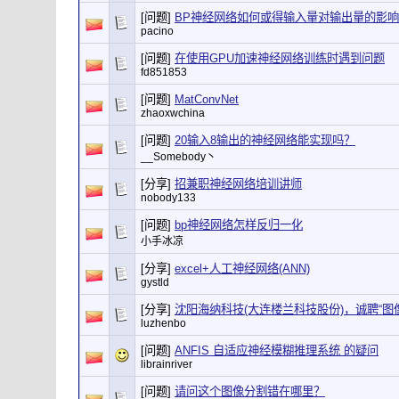
[问题]
BP神经网络如何或得输入量对输出量的影
pacino
[问题]
在使用GPU加速神经网络训练时遇到问题
fd851853
[问题]
MatConvNet
zhaoxwchina
[问题]
20输入8输出的神经网络能实现吗？
__Somebody丶
[分享]
招兼职神经网络培训讲师
nobody133
[问题]
bp神经网络怎样反归一化
小手冰凉
[分享]
excel+人工神经网络(ANN)
gystld
[分享]
沈阳海纳科技(大连楼兰科技股份)，诚聘“
luzhenbo
[问题]
ANFIS 自适应神经模糊推理系统 的疑问
librainriver
[问题]
请问这个图像分割错在哪里？