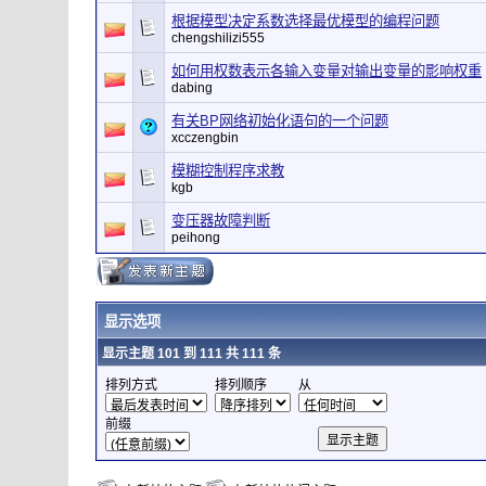
根据模型决定系数选择最优模型的编程问题
chengshilizi555
如何用权数表示各输入变量对输出变量的影响权重
dabing
有关BP网络初始化语句的一个问题
xcczengbin
模糊控制程序求教
kgb
变压器故障判断
peihong
显示选项
显示主题 101 到 111 共 111 条
排列方式
排列顺序
从
前缀