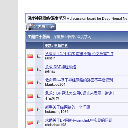
深度神经网络/深度学习
A discussion board for Deep Neural Ne
主题位于版面
: 深度神经网络/深度学习
主题
/
主题作者
急求高手写个程序 应该不难 论文急需T_T
raistlin
急求:RBF神经网络
jolinay
救命啊!---基于神经网络的路面不平度识别
blankboy204
急求：BP算法怎么用C语言来表示！谢谢！
七三势力
新手关于bp网络的一个问题
hufanxing1086
求助关于BP网络在simulink中实现的问题
chriszhao198