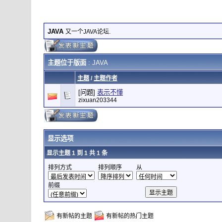
JAVA
又一个JAVA论坛.
主题位于版面
: JAVA
主题
/
主题作者
[问题]
表示不懂
zixuan203344
显示选项
显示主题 1 到 1 共 1 条
排列方式
排列顺序
从
前缀
有新帖的主题
有新帖的热门主题