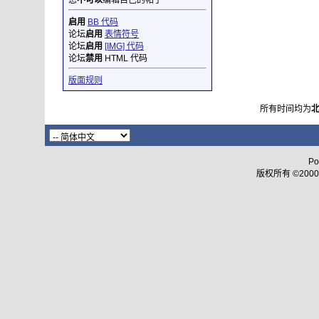
您
不可以
编辑自己的帖子
启用
BB 代码
论坛
启用
表情符号
论坛
启用
[IMG] 代码
论坛
禁用
HTML 代码
版面规则
所有时间均为
Po
版权所有 ©2000 - 2