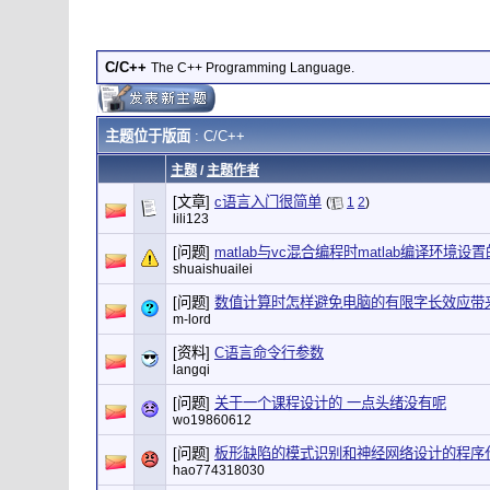
C/C++
The C++ Programming Language.
主题位于版面
: C/C++
主题
/
主题作者
[文章]
c语言入门很简单
(
1
2
)
lili123
[问题]
matlab与vc混合编程时matlab编译环境设
shuaishuailei
[问题]
数值计算时怎样避免电脑的有限字长效应带
m-lord
[资料]
C语言命令行参数
langqi
[问题]
关于一个课程设计的 一点头绪没有呢
wo19860612
[问题]
板形缺陷的模式识别和神经网络设计的程序
hao774318030