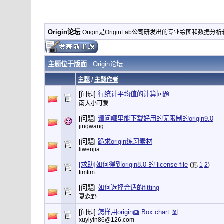
Origin论坛
Origin是OriginLab公司研发出的专业绘图和数据分
主题位于版面
: Origin论坛
主题
/
主题作者
[问题]
行统计平均值的计算问题
南大小可爱
[问题]
请问哪里能下载好用的无限制的origin9.0
jinqwang
[问题]
跪求origin练习素材
liwenjia
[求助]如何得到origin8.0 的 license file
(
1
2
)
timtim
[问题]
如何选择合适的fitting
夏森野
[问题]
怎样用origin画 Box chart 图
xuyiyin86@126.com