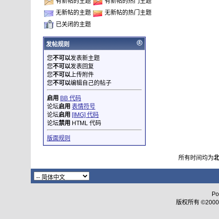
有新帖的主题
有新帖的热门主题
无新帖的主题
无新帖的热门主题
已关闭的主题
发帖规则
您
不可以
发表新主题
您
不可以
发表回复
您
不可以
上传附件
您
不可以
编辑自己的帖子
启用
BB 代码
论坛
启用
表情符号
论坛
启用
[IMG] 代码
论坛
禁用
HTML 代码
版面规则
所有时间均为
Po
版权所有 ©2000 - 2