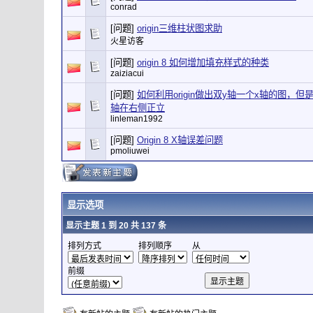
conrad
[问题]
origin三维柱状图求助
火星访客
[问题]
origin 8 如何增加填充样式的种类
zaiziacui
[问题]
如何利用origin做出双y轴一个x轴的图，
轴在右侧正立
linleman1992
[问题]
Origin 8 X轴误差问题
pmoliuwei
显示选项
显示主题 1 到 20 共 137 条
排列方式
排列顺序
从
前缀