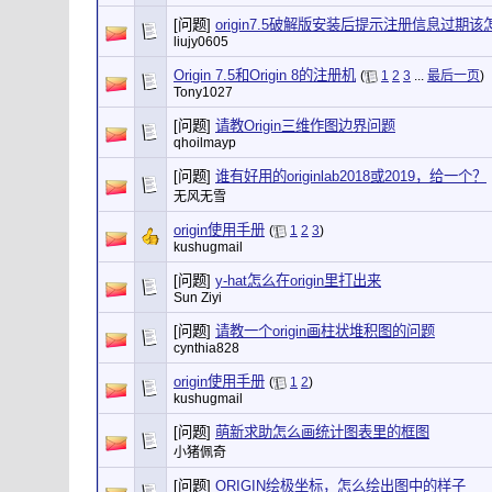
[问题]
origin7.5破解版安装后提示注册信息过期
liujy0605
Origin 7.5和Origin 8的注册机
(
1
2
3
...
最后一页
)
Tony1027
[问题]
请教Origin三维作图边界问题
qhoilmayp
[问题]
谁有好用的originlab2018或2019，给一个？
无风无雪
origin使用手册
(
1
2
3
)
kushugmail
[问题]
y-hat怎么在origin里打出来
Sun Ziyi
[问题]
请教一个origin画柱状堆积图的问题
cynthia828
origin使用手册
(
1
2
)
kushugmail
[问题]
萌新求助怎么画统计图表里的框图
小猪佩奇
[问题]
ORIGIN绘极坐标，怎么绘出图中的样子