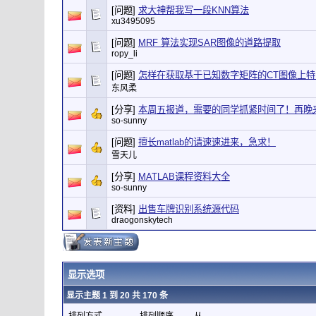
[问题]
求大神帮我写一段KNN算法
xu3495095
[问题]
MRF 算法实现SAR图像的道路提取
ropy_li
[问题]
怎样在获取基于已知数字矩阵的CT图像上
东风柔
[分享]
本周五报道，需要的同学抓紧时间了！再晚
so-sunny
[问题]
擅长matlab的请速速进来，急求！
雪天儿
[分享]
MATLAB课程资料大全
so-sunny
[资料]
出售车牌识别系统源代码
draogonskytech
显示选项
显示主题 1 到 20 共 170 条