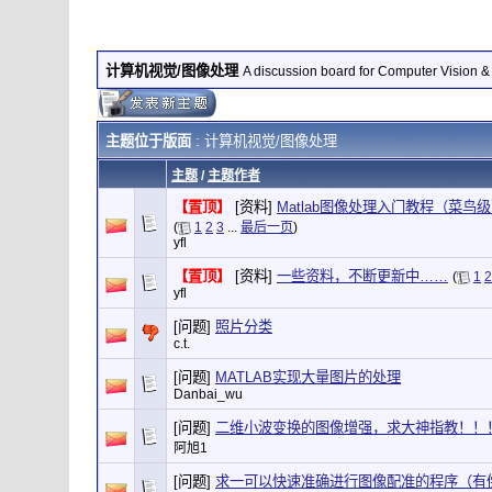
计算机视觉/图像处理
A discussion board for Computer Vision &
主题位于版面
: 计算机视觉/图像处理
主题
/
主题作者
【置顶】
[资料]
Matlab图像处理入门教程（菜鸟级）
(
1
2
3
...
最后一页
)
yfl
【置顶】
[资料]
一些资料，不断更新中……
(
1
2
yfl
[问题]
照片分类
c.t.
[问题]
MATLAB实现大量图片的处理
Danbai_wu
[问题]
二维小波变换的图像增强，求大神指教！！
阿旭1
[问题]
求一可以快速准确进行图像配准的程序（有