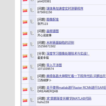
ym420381
[问题]
球体角加速度实时测量程序
875691156
[问题]
图像配准
张开123
[问题]
画频谱图
开心说故事
[问题]
木材表面缺陷的识别
15256671502
[分享]
深度学习图像处理技术与实战！
最爱幸福
[问题]
导入干涉图
1071039574
[问题]
麻烦各路大神帮忙看一下程序代码 问题出在
江西胡萝卜
[问题]
关于使用matlab进行faster RCNN进行SA
DREAMERQHB
[问题]
求“周期渐变光栅”的MATLAB代码
huhu159