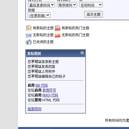
排列方式
排列顺序
从
前缀
有新帖的主题
有新帖的热门主题
无新帖的主题
无新帖的热门主题
已关闭的主题
发帖规则
您
不可以
发表新主题
您
不可以
发表回复
您
不可以
上传附件
您
不可以
编辑自己的帖子
启用
BB 代码
论坛
启用
表情符号
论坛
启用
[IMG] 代码
论坛
禁用
HTML 代码
版面规则
所有时间均为