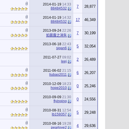
2014-01-19
14:33
7
28,877
88484532
2014-01-19
14:32
17
46,349
88484532
2013-09-24
22:26
7
30,199
如晨露之消失
2013-06-18
22:43
5
32,054
sigan6
2011-07-27
09:02
2
26,489
leej
2011-06-02
21:15
6
26,207
liubao2011
2010-12-09
18:23
0
25,246
hope2010
2010-09-09
21:30
0
24,556
flyinging
2010-08-31
12:54
5
29,248
lb159357
2010-08-16
19:28
4
29,636
pearlove2