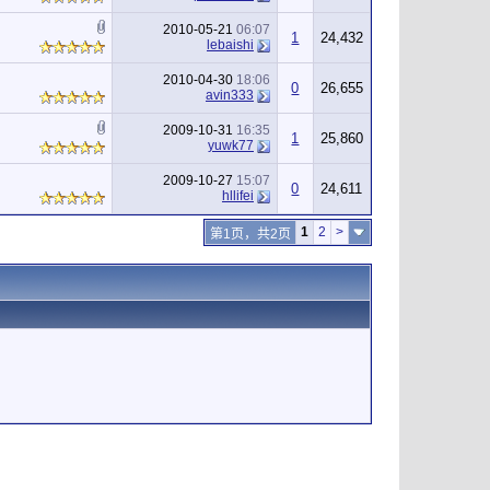
2010-05-21
06:07
1
24,432
lebaishi
2010-04-30
18:06
0
26,655
avin333
2009-10-31
16:35
1
25,860
yuwk77
2009-10-27
15:07
0
24,611
hllifei
1
2
>
第1页，共2页