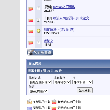
[资料]
matlab入门资料
yuwk77
[问题]
物流公司配送问题 求论文
avin333
帮忙解决下[渡河问题]
125489579
求论文
hllifei
显示选项
显示主题 1 到 20 共 35 条
排列方式
排列顺序
从
前缀
有新帖的主题
有新帖的热门主题
无新帖的主题
无新帖的热门主题