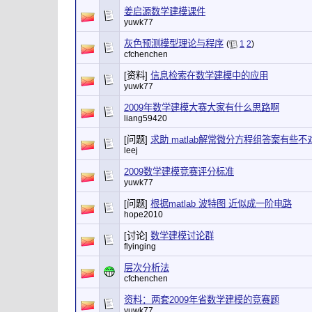
姜启源数学建模课件
yuwk77
灰色预测模型理论与程序
(
1
2
)
cfchenchen
[资料]
信息检索在数学建模中的应用
yuwk77
2009年数学建模大赛大家有什么思路啊
liang59420
[问题]
求助 matlab解常微分方程组答案有些
leej
2009数学建模竞赛评分标准
yuwk77
[问题]
根据matlab 波特图 近似成一阶电路
hope2010
[讨论]
数学建模讨论群
flyinging
层次分析法
cfchenchen
资料：两套2009年省数学建模的竞赛题
yuwk77