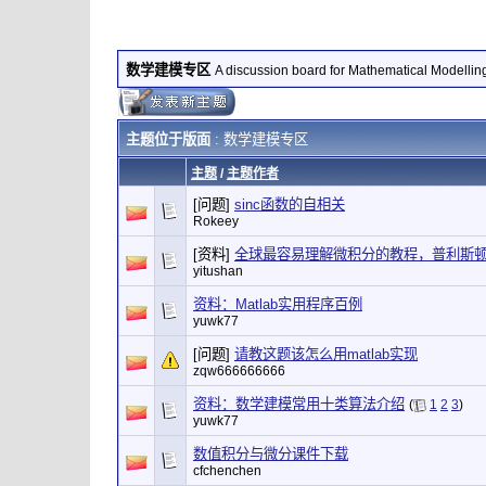
数学建模专区
A discussion board for Mathematical Modellin
主题位于版面
: 数学建模专区
主题
/
主题作者
[问题]
sinc函数的自相关
Rokeey
[资料]
全球最容易理解微积分的教程，普利斯顿
yitushan
资料：Matlab实用程序百例
yuwk77
[问题]
请教这题该怎么用matlab实现
zqw666666666
资料：数学建模常用十类算法介绍
(
1
2
3
)
yuwk77
数值积分与微分课件下载
cfchenchen