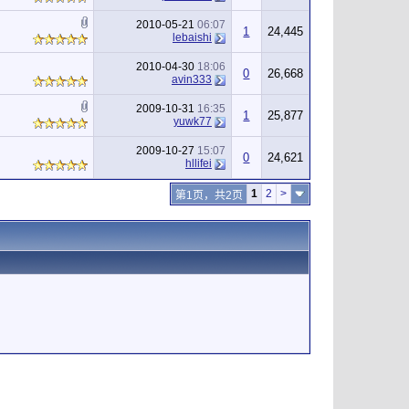
2010-05-21
06:07
1
24,445
lebaishi
2010-04-30
18:06
0
26,668
avin333
2009-10-31
16:35
1
25,877
yuwk77
2009-10-27
15:07
0
24,621
hllifei
1
2
>
第1页，共2页