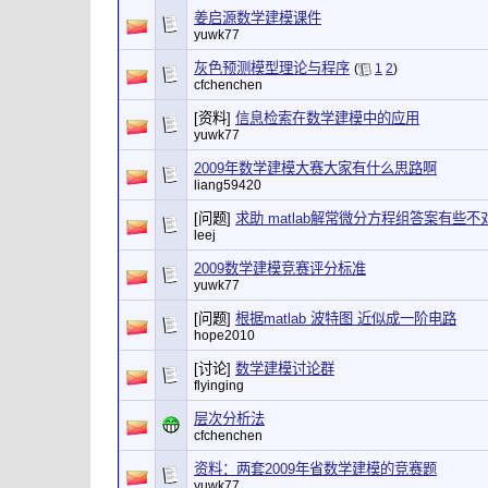
姜启源数学建模课件
yuwk77
灰色预测模型理论与程序
(
1
2
)
cfchenchen
[资料]
信息检索在数学建模中的应用
yuwk77
2009年数学建模大赛大家有什么思路啊
liang59420
[问题]
求助 matlab解常微分方程组答案有些
leej
2009数学建模竞赛评分标准
yuwk77
[问题]
根据matlab 波特图 近似成一阶电路
hope2010
[讨论]
数学建模讨论群
flyinging
层次分析法
cfchenchen
资料：两套2009年省数学建模的竞赛题
yuwk77