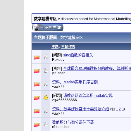
数学建模专区
A discussion board for Mathematical Modellin
主题位于版面
: 数学建模专区
主题
/
主题作者
[问题]
sinc函数的自相关
Rokeey
[资料]
全球最容易理解微积分的教程，普利斯顿
yitushan
资料：Matlab实用程序百例
yuwk77
[问题]
请教这题该怎么用matlab实现
zqw666666666
资料：数学建模常用十类算法介绍
(
1
2
3
)
yuwk77
数值积分与微分课件下载
cfchenchen