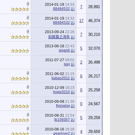
2014-01-19
14:33
7
28,891
88484532
2014-01-19
14:32
17
46,374
88484532
2013-09-24
22:26
7
30,210
如晨露之消失
2013-06-18
22:43
5
32,070
sigan6
2011-07-27
09:02
2
26,498
leej
2011-06-02
21:15
6
26,217
liubao2011
2010-12-09
18:23
0
25,258
hope2010
2010-09-09
21:30
0
24,567
flyinging
2010-08-31
12:54
5
29,258
lb159357
2010-08-16
19:28
4
29,650
pearlove2