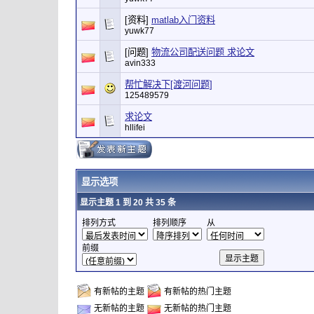
[资料]
matlab入门资料
yuwk77
[问题]
物流公司配送问题 求论文
avin333
帮忙解决下[渡河问题]
125489579
求论文
hllifei
显示选项
显示主题 1 到 20 共 35 条
排列方式
排列顺序
从
前缀
有新帖的主题
有新帖的热门主题
无新帖的主题
无新帖的热门主题