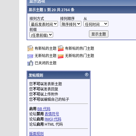
显示选项
显示主题 1 到 20 共 2764 条
排列方式
排列顺序
从
前缀
有新帖的主题
有新帖的热门主题
无新帖的主题
无新帖的热门主题
已关闭的主题
发帖规则
您
不可以
发表新主题
您
不可以
发表回复
您
不可以
上传附件
您
不可以
编辑自己的帖子
启用
BB 代码
论坛
禁用
表情符号
论坛
启用
[IMG] 代码
论坛
启用
HTML 代码
版面规则