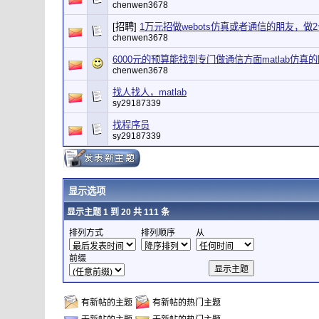
chenwen3678
[招聘]
1万元招做webots仿真或者通信的朋友，做
chenwen3678
6000元的预算能找到专门做通信方面matlab仿真
chenwen3678
找人找人，matlab
sy29187339
找程序员
sy29187339
显示选项
显示主题 1 到 20 共 111 条
排列方式
排列顺序
从
前缀
有新帖的主题
有新帖的热门主题