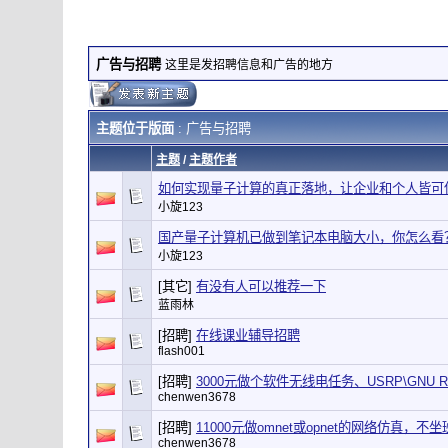
广告与招聘
这里是发招聘信息和广告的地方
主题位于版面
: 广告与招聘
主题
/
主题作者
如何实现量子计算的真正落地，让企业和个人皆可
小旋123
国产量子计算机已做到笔记本电脑大小，你怎么看
小旋123
[其它]
有没有人可以推荐一下
蓝雨林
[招聘]
在线课业辅导招聘
flash001
[招聘]
3000元做个软件无线电任务、USRP\GNU 
chenwen3678
[招聘]
11000元做omnet或opnet的网络仿真，
chenwen3678