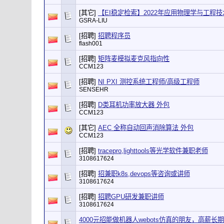
[其它]
【EI稳定检索】2022年应用物理学与工程技术
GSRA-LIU
[招聘]
招聘程序员
flash001
[招聘]
矩阵麦模拟麦克风指向性
CCM123
[招聘]
NI PXI 测控系统工程师/高级工程师
SENSEHR
[招聘]
D类耳机功率放大器 外包
CCM123
[其它]
AEC 全称自动回声消除算法 外包
CCM123
[招聘]
tracepro,lighttools等光学软件兼职老师
3108617624
[招聘]
招兼职k8s,devops等咨询或讲师
3108617624
[招聘]
招聘GPU研发兼职讲师
3108617624
4000元招能做机器人webots仿真的朋友，高薪长期