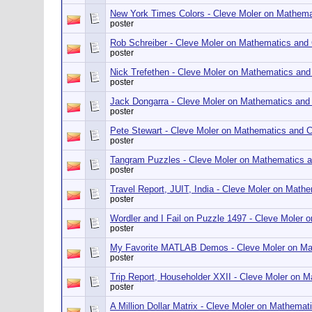
New York Times Colors - Cleve Moler on Mathem
poster
Rob Schreiber - Cleve Moler on Mathematics and
poster
Nick Trefethen - Cleve Moler on Mathematics an
poster
Jack Dongarra - Cleve Moler on Mathematics and
poster
Pete Stewart - Cleve Moler on Mathematics and 
poster
Tangram Puzzles - Cleve Moler on Mathematics 
poster
Travel Report, JUIT, India - Cleve Moler on Mat
poster
Wordler and I Fail on Puzzle 1497 - Cleve Moler
poster
My Favorite MATLAB Demos - Cleve Moler on Ma
poster
Trip Report, Householder XXII - Cleve Moler on 
poster
A Million Dollar Matrix - Cleve Moler on Mathema