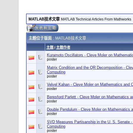
MATLAB技术文章
MATLAB Technical Articles From Mathworks
主题位于版面
: MATLAB技术文章
主题
/
主题作者
Kuramoto Oscillators - Cleve Moler on Mathemat
poster
Matrix Condition and the QR Decomposition - Cl
Computing
poster
Velvel Kahan - Cleve Moler on Mathematics and 
poster
Beresford Parlett - Cleve Moler on Mathematics 
poster
Double Pendulum - Cleve Moler on Mathematics 
poster
SVD Measures Partisanship in the U. S. Senate 
Computing
poster