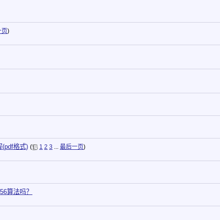
一页
)
pdf格式)
(
1
2
3
...
最后一页
)
A256算法吗？