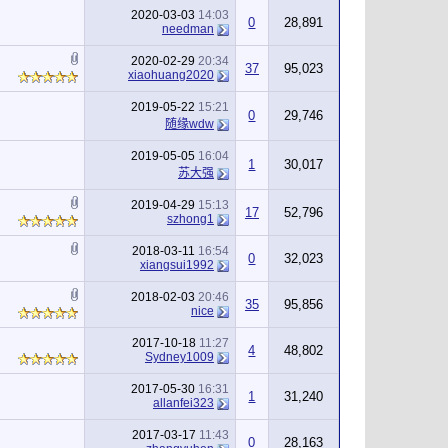
2020-03-03
14:03
0
28,891
needman
2020-02-29
20:34
37
95,023
xiaohuang2020
2019-05-22
15:21
0
29,746
随缘wdw
2019-05-05
16:04
1
30,017
苏大强
2019-04-29
15:13
17
52,796
szhong1
2018-03-11
16:54
0
32,023
xiangsui1992
2018-02-03
20:46
35
95,856
nice
2017-10-18
11:27
4
48,802
Sydney1009
2017-05-30
16:31
1
31,240
allanfei323
2017-03-17
11:43
0
28,163