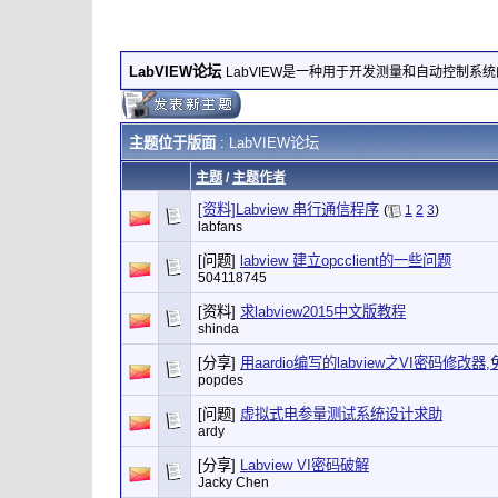
LabVIEW论坛
LabVIEW是一种用于开发测量和自动控制系
主题位于版面
: LabVIEW论坛
主题
/
主题作者
[资料]Labview 串行通信程序
(
1
2
3
)
labfans
[问题]
labview 建立opcclient的一些问题
504118745
[资料]
求labview2015中文版教程
shinda
[分享]
用aardio编写的labview之VI密码修改器
popdes
[问题]
虚拟式电参量测试系统设计求助
ardy
[分享]
Labview VI密码破解
Jacky Chen