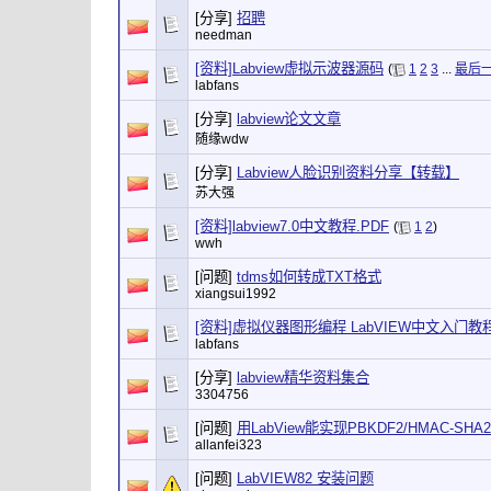
[分享]
招聘
needman
[资料]Labview虚拟示波器源码
(
1
2
3
...
最后
labfans
[分享]
labview论文文章
随缘wdw
[分享]
Labview人脸识别资料分享【转载】
苏大强
[资料]labview7.0中文教程.PDF
(
1
2
)
wwh
[问题]
tdms如何转成TXT格式
xiangsui1992
[资料]虚拟仪器图形编程 LabVIEW中文入门教程(
labfans
[分享]
labview精华资料集合
3304756
[问题]
用LabView能实现PBKDF2/HMAC-SH
allanfei323
[问题]
LabVIEW82 安装问题