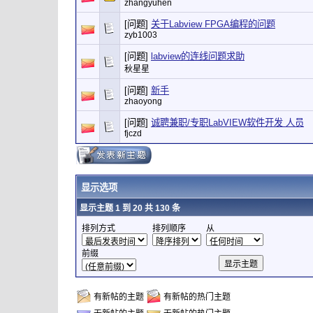
zhangyuhen
[问题]
关于Labview FPGA编程的问题
zyb1003
[问题]
labview的连线问题求助
秋星星
[问题]
新手
zhaoyong
[问题]
诚聘兼职/专职LabVIEW软件开发 人员
fjczd
显示选项
显示主题 1 到 20 共 130 条
排列方式
排列顺序
从
前缀
有新帖的主题
有新帖的热门主题