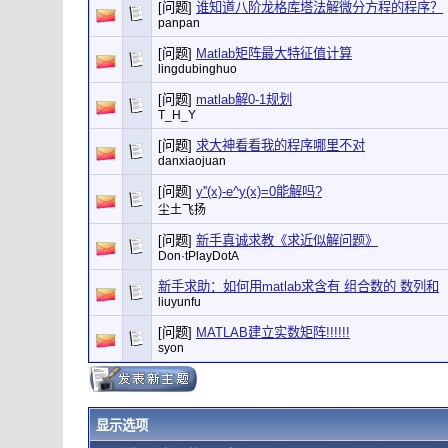
[问题]
谁知道八阶龙格库塔法解微分方程的程序？
panpan
[问题]
Matlab矩阵最大特征值计算
lingdubinghuo
[问题]
matlab解0-1规划
T_H_Y
[问题]
求大神看看我的程序哪里不对
danxiaojuan
[问题]
y''(x)-e^y(x)=0能解吗?
尘土飞扬
[问题]
新手真诚求教《求近似解问题》
Don·tPlayDotA
新手求助：如何用matlab求含有 组合数的 数列和
liuyunfu
[问题]
MATLAB建立实数矩阵!!!!!!
syon
显示选项