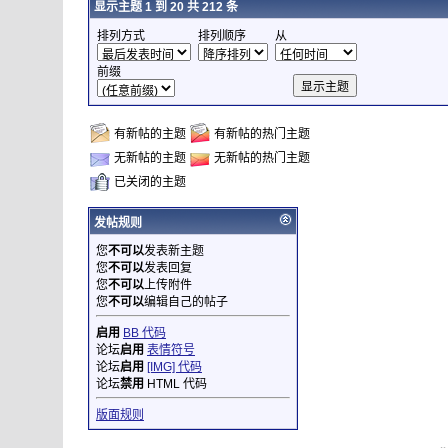
显示主题 1 到 20 共 212 条
排列方式
排列顺序
从
前缀
有新帖的主题
有新帖的热门主题
无新帖的主题
无新帖的热门主题
已关闭的主题
发帖规则
您
不可以
发表新主题
您
不可以
发表回复
您
不可以
上传附件
您
不可以
编辑自己的帖子
启用
BB 代码
论坛
启用
表情符号
论坛
启用
[IMG] 代码
论坛
禁用
HTML 代码
版面规则