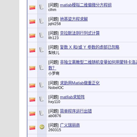
[问题]
matlab模拟二维偏微分方程组
clhm
[问题]
地基梁方程求解
jqhl258
[问题]
克拉默法则行列式计算
llh123
[问题]
复数 X 和/或 Y 参数的虚部已忽略
梨核儿
[问题]
非独立离散型二维随机变量如何用蒙特卡洛
数？
小罗啊
[问题]
求助用Matlab做重正化
NobelOC
[问题]
matllab求矩阵
hxy110
[问题]
简单程序运行出错
ab0876
[问题]
广义瑞丽商
260315