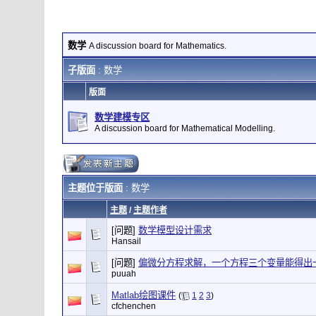
数学
A discussion board for Mathematics.
子版面
: 数学
版面
数学建模专区
A discussion board for Mathematical Modelling.
主题位于版面
: 数学
主题
/
主题作者
[问题]
数学模型设计需求
Hansail
[问题]
偏微分方程求解，一个方程三个变量能得出
puuah
Matlab绘图课件
(
1
2
3
)
cfchenchen