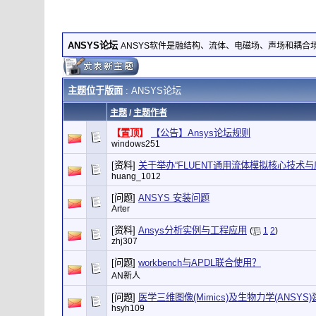
ANSYS论坛
ANSYS软件是融结构、流体、电磁场、声场和耦
主题位于版面
: ANSYS论坛
主题
/
主题作者
【置顶】
【公告】Ansys论坛规则
windows251
[资料]
关于举办“FLUENT通用流体模拟核心技术
huang_1012
[问题]
ANSYS 安装问题
Arter
[资料]
Ansys分析实例与工程应用
(
1
2
)
zhj307
[问题]
workbench与APDL联合使用？
AN新人
[问题]
医学三维图像(Mimics)及生物力学(ANSYS
hsyh109