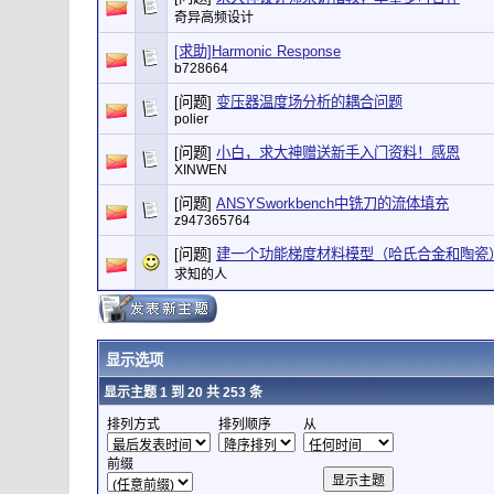
奇异高频设计
[求助]Harmonic Response
b728664
[问题]
变压器温度场分析的耦合问题
polier
[问题]
小白，求大神赠送新手入门资料！感恩
XINWEN
[问题]
ANSYSworkbench中铣刀的流体填充
z947365764
[问题]
建一个功能梯度材料模型（哈氏合金和陶瓷
求知的人
显示选项
显示主题 1 到 20 共 253 条
排列方式
排列顺序
从
前缀