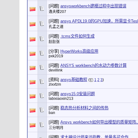
[问题]
ansysworkbench建模过程中出现错误
逸夫楼207
[问题]
ansys APDL19.0的GPU加速，所需显卡Te
孔孟之道
[问题]
.tcms文件如何生成
肚肚张
[分享]
HyperWorks高级应用
pxk2019
[问题]
ANSYS workbench的水动力参数计算
devillink
[资料]
ansys基础教程
(
1
2
3
)
zlxxfzm
[问题]
ansys15.0安装问题
labixiaoxin213
[问题]
稳态热分析材料之间的传热
ban
[问题]
Ansys workbench如何导出模型的质量
三分明月
[问题]
求大神设计师来访指教，单量多可合作